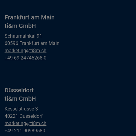
Frankfurt am Main
ti&m GmbH
Schaumainkai 91
60596 Frankfurt am Main
Frankfurt am Main
marketing@ti8m.ch
ti&m GmbH
Frankfurt am Main
+49 69 24745268-0
ti&m GmbH
Düsseldorf
ti&m GmbH
Kesselstrasse 3
40221 Dusseldorf
Düsseldorf
marketing@ti8m.ch
ti&m GmbH
Düsseldorf
+49 211 90989580