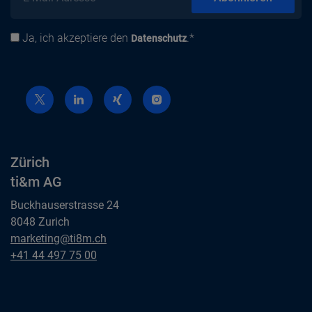
Ja, ich akzeptiere den
.*
Datenschutz
Datenschutz
Zürich
ti&m AG
Buckhauserstrasse 24
8048 Zurich
Zürich
marketing@ti8m.ch
ti&m AG
Zürich
+41 44 497 75 00
ti&m AG