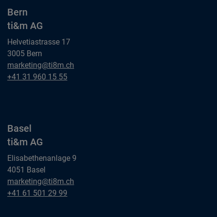
Bern
ti&m AG
Helvetiastrasse 17
3005 Bern
Bern
marketing@ti8m.ch
ti&m AG
Bern
+41 31 960 15 55
ti&m AG
Basel
ti&m AG
Elisabethenanlage 9
4051 Basel
Basel
marketing@ti8m.ch
ti&m AG
Basel
+41 61 501 29 99
ti&m AG