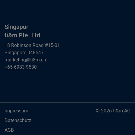
ti&m GmbH
Singapur
ti&m Pte. Ltd.
18 Robinson Road #15-01
Singapore 048547
Singapur
marketing@ti8m.ch
ti&m Pte. Ltd.
Singapur
+65 6983 9530
ti&m Pte. Ltd.
Impressum
© 2026 ti&m AG
Datenschutz
AGB