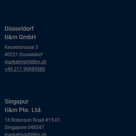
ti&m GmbH
Düsseldorf
ti&m GmbH
Kesselstrasse 3
40221 Dusseldorf
Düsseldorf
marketing@ti8m.ch
ti&m GmbH
Düsseldorf
+49 211 90989580
ti&m GmbH
Singapur
ti&m Pte. Ltd.
18 Robinson Road #15-01
Singapore 048547
Singapur
marketing@ti8m.ch