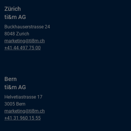
Zürich
ti&m AG
Buckhauserstrasse 24
8048 Zurich
Zürich
marketing@ti8m.ch
ti&m AG
Zürich
+41 44 497 75 00
ti&m AG
Bern
ti&m AG
Helvetiastrasse 17
3005 Bern
Bern
marketing@ti8m.ch
ti&m AG
Bern
+41 31 960 15 55
ti&m AG