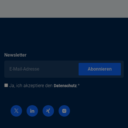
abonnieren
Newsletter
E-Mail-Adresse
Abonnieren
Ja, ich akzeptiere den
.*
Datenschutz
Datenschutz