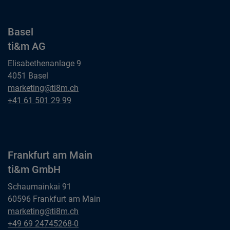
Basel
ti&m AG
Elisabethenanlage 9
4051 Basel
Basel
marketing@ti8m.ch
ti&m AG
Basel
+41 61 501 29 99
ti&m AG
Frankfurt am Main
ti&m GmbH
Schaumainkai 91
60596 Frankfurt am Main
Frankfurt am Main
marketing@ti8m.ch
ti&m GmbH
Frankfurt am Main
+49 69 24745268-0