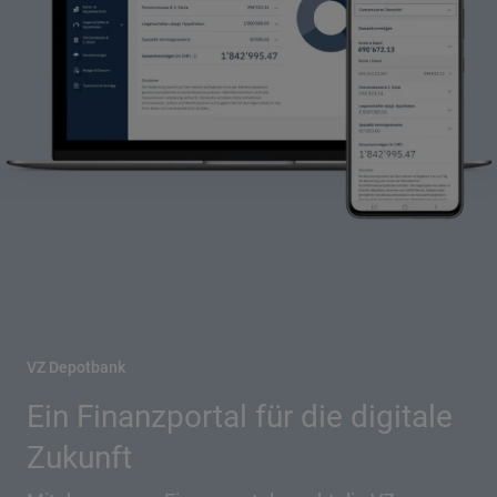
VZ Depotbank
Ein Finanzportal für die digitale
Zukunft