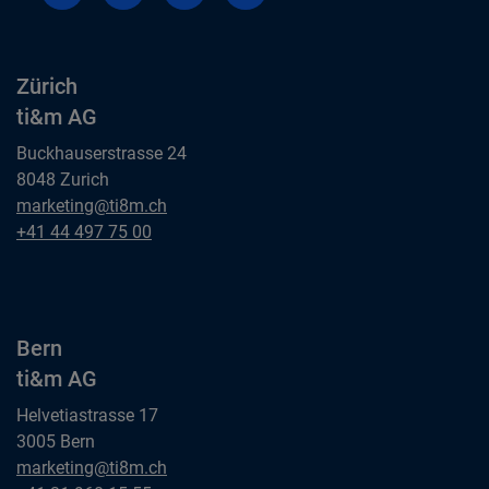
Zürich
ti&m AG
Buckhauserstrasse 24
8048 Zurich
Zürich
marketing@ti8m.ch
ti&m AG
Zürich
+41 44 497 75 00
ti&m AG
Bern
ti&m AG
Helvetiastrasse 17
3005 Bern
Bern
marketing@ti8m.ch