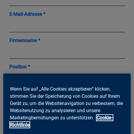
E-Mail-Adresse *
Firmenname *
Position *
Wenn Sie auf „Alle Cookies akzeptieren“ klicken,
Ich akzeptiere die
*
Datenschutzerklärung.
stimmen Sie der Speicherung von Cookies auf Ihrem
Gerät zu, um die Websitenavigation zu verbessern, die
Ich möchte Neuigkeiten und Insights zu
Websitenutzung zu analysieren und unsere
Digitalisierungsthemen erhalten.
Marketingbemühungen zu unterstützen.
Cookie-
Richtlinie
Senden