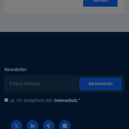
Senden
abonnieren
Newsletter
E-Mail-Adresse
Abonnieren
Ja, ich akzeptiere den
.*
Datenschutz
Datenschutz