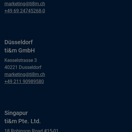
Frankfurt am Main
marketing@ti8m.ch
ti&m GmbH
Frankfurt am Main
+49 69 24745268-0
ti&m GmbH
Düsseldorf
ti&m GmbH
Kesselstrasse 3
40221 Dusseldorf
Düsseldorf
marketing@ti8m.ch
ti&m GmbH
Düsseldorf
+49 211 90989580
ti&m GmbH
Singapur
ti&m Pte. Ltd.
18 Robinson Road #15-01