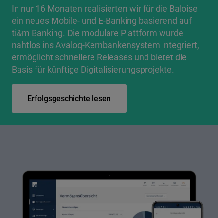
In nur 16 Monaten realisierten wir für die Baloise
ein neues Mobile- und E-Banking basierend auf
ti&m Banking. Die modulare Plattform wurde
nahtlos ins Avaloq-Kernbankensystem integriert,
ermöglicht schnellere Releases und bietet die
Basis für künftige Digitalisierungsprojekte.
Erfolgsgeschichte lesen