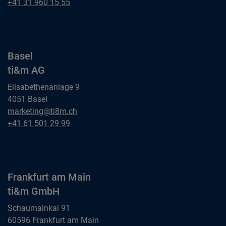
ti&m AG
Bern
+41 31 960 15 55
ti&m AG
Basel
ti&m AG
Elisabethenanlage 9
4051 Basel
Basel
marketing@ti8m.ch
ti&m AG
Basel
+41 61 501 29 99
ti&m AG
Frankfurt am Main
ti&m GmbH
Schaumainkai 91
60596 Frankfurt am Main