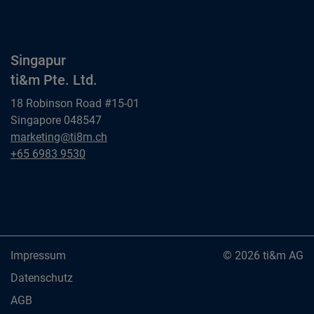
ti&m GmbH
Singapur
ti&m Pte. Ltd.
18 Robinson Road #15-01
Singapore 048547
Singapur
marketing@ti8m.ch
ti&m Pte. Ltd.
Singapur
+65 6983 9530
ti&m Pte. Ltd.
Impressum
© 2026 ti&m AG
Datenschutz
AGB