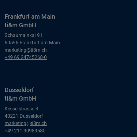
Frankfurt am Main
ti&m GmbH
Schaumainkai 91
60596 Frankfurt am Main
Frankfurt am Main
marketing@ti8m.ch
ti&m GmbH
Frankfurt am Main
+49 69 24745268-0
ti&m GmbH
Düsseldorf
ti&m GmbH
Kesselstrasse 3
40221 Dusseldorf
Düsseldorf
marketing@ti8m.ch
ti&m GmbH
Düsseldorf
+49 211 90989580