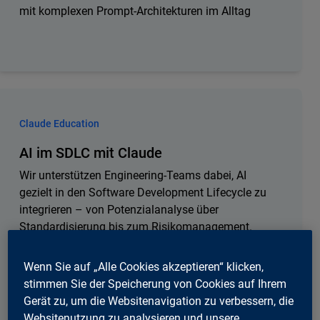
mit komplexen Prompt-Architekturen im Alltag
Claude Education
AI im SDLC mit Claude
Wir unterstützen Engineering-Teams dabei, AI
gezielt in den Software Development Lifecycle zu
integrieren – von Potenzialanalyse über
Standardisierung bis zum Risikomanagement.
Direkt am Code werden Agentic Coding, MR-Review,
Quality Assurance und Requirements Engineering
Wenn Sie auf „Alle Cookies akzeptieren“ klicken,
optimiert. Das Ergebnis: höhere Codequalität, mehr
stimmen Sie der Speicherung von Cookies auf Ihrem
Effizienz und ein klar etablierter Reviewprozess
Gerät zu, um die Websitenavigation zu verbessern, die
nach definierten Guidelines.
Websitenutzung zu analysieren und unsere