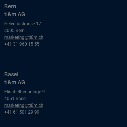
Bern
ti&m AG
Helvetiastrasse 17
3005 Bern
Bern
marketing@ti8m.ch
ti&m AG
Bern
+41 31 960 15 55
ti&m AG
Basel
ti&m AG
Elisabethenanlage 9
4051 Basel
Basel
marketing@ti8m.ch
ti&m AG
Basel
+41 61 501 29 99
ti&m AG