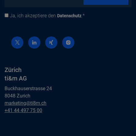
Ja, ich akzeptiere den
.*
Datenschutz
Datenschutz
Zürich
ti&m AG
Buckhauserstrasse 24
8048 Zurich
Zürich
marketing@ti8m.ch
ti&m AG
Zürich
+41 44 497 75 00
ti&m AG