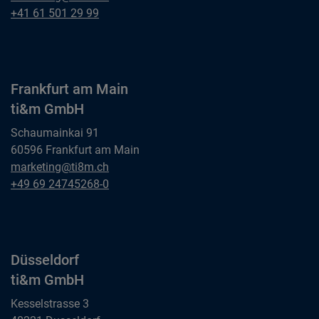
ti&m AG
Basel
+41 61 501 29 99
ti&m AG
Frankfurt am Main
ti&m GmbH
Schaumainkai 91
60596 Frankfurt am Main
Frankfurt am Main
marketing@ti8m.ch
ti&m GmbH
Frankfurt am Main
+49 69 24745268-0
ti&m GmbH
Düsseldorf
ti&m GmbH
Kesselstrasse 3