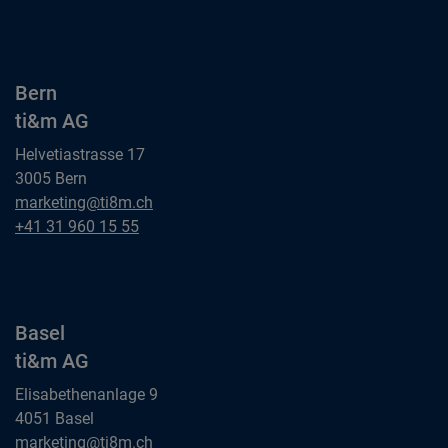
ti&m AG
Bern
ti&m AG
Helvetiastrasse 17
3005 Bern
Bern
marketing@ti8m.ch
ti&m AG
Bern
+41 31 960 15 55
ti&m AG
Basel
ti&m AG
Elisabethenanlage 9
4051 Basel
Basel
marketing@ti8m.ch