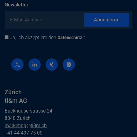
abonnieren
Newsletter
E-Mail-Adresse
Abonnieren
Ja, ich akzeptiere den
.*
Datenschutz
Datenschutz
Zürich
ti&m AG
Buckhauserstrasse 24
8048 Zurich
Zürich
marketing@ti8m.ch
ti&m AG
Zürich
+41 44 497 75 00