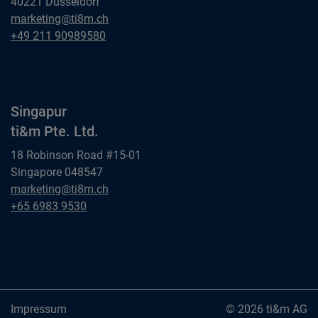
40221 Dusseldorf
Düsseldorf
marketing@ti8m.ch
ti&m GmbH
Düsseldorf
+49 211 90989580
ti&m GmbH
Singapur
ti&m Pte. Ltd.
18 Robinson Road #15-01
Singapore 048547
Singapur
marketing@ti8m.ch
ti&m Pte. Ltd.
Singapur
+65 6983 9530
ti&m Pte. Ltd.
Impressum
© 2026 ti&m AG