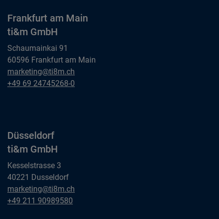
Frankfurt am Main
ti&m GmbH
Schaumainkai 91
60596 Frankfurt am Main
Frankfurt am Main
marketing@ti8m.ch
ti&m GmbH
Frankfurt am Main
+49 69 24745268-0
ti&m GmbH
Düsseldorf
ti&m GmbH
Kesselstrasse 3
40221 Dusseldorf
Düsseldorf
marketing@ti8m.ch
ti&m GmbH
Düsseldorf
+49 211 90989580
ti&m GmbH