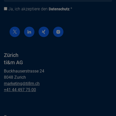
Ja, ich akzeptiere den
.*
Datenschutz
Datenschutz
Zürich
ti&m AG
Buckhauserstrasse 24
8048 Zurich
Zürich
marketing@ti8m.ch
ti&m AG
Zürich
+41 44 497 75 00
ti&m AG