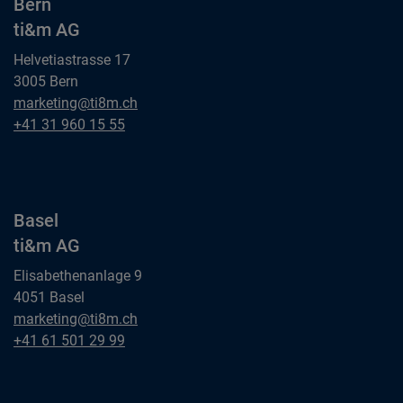
Bern
ti&m AG
Helvetiastrasse 17
3005 Bern
Bern
marketing@ti8m.ch
ti&m AG
Bern
+41 31 960 15 55
ti&m AG
Basel
ti&m AG
Elisabethenanlage 9
4051 Basel
Basel
marketing@ti8m.ch
ti&m AG
Basel
+41 61 501 29 99
ti&m AG