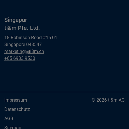
Singapur
ti&m Pte. Ltd.
18 Robinson Road #15-01
Singapore 048547
Singapur
marketing@ti8m.ch
ti&m Pte. Ltd.
Singapur
+65 6983 9530
ti&m Pte. Ltd.
Impressum
© 2026 ti&m AG
Datenschutz
AGB
Sitemap