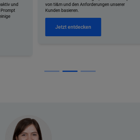
von ti&m und den Anforderungen unserer
W
Kunden basieren.
a
u
v
Jetzt entdecken