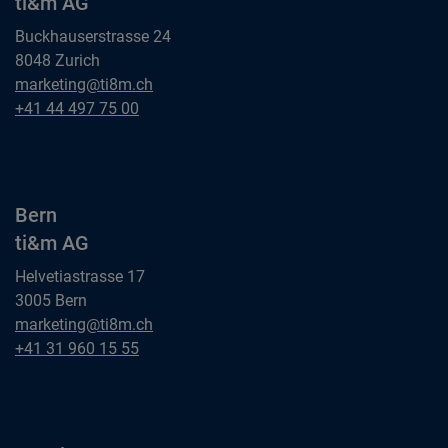
ti&m AG
Buckhauserstrasse 24
8048 Zurich
Zürich
marketing@ti8m.ch
ti&m AG
Zürich
+41 44 497 75 00
ti&m AG
Bern
ti&m AG
Helvetiastrasse 17
3005 Bern
Bern
marketing@ti8m.ch
ti&m AG
Bern
+41 31 960 15 55
ti&m AG