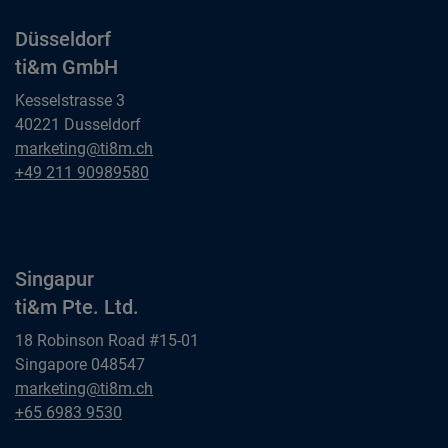
Düsseldorf
ti&m GmbH
Kesselstrasse 3
40221 Dusseldorf
Düsseldorf
marketing@ti8m.ch
ti&m GmbH
Düsseldorf
+49 211 90989580
ti&m GmbH
Singapur
ti&m Pte. Ltd.
18 Robinson Road #15-01
Singapore 048547
Singapur
marketing@ti8m.ch
ti&m Pte. Ltd.
Singapur
+65 6983 9530
ti&m Pte. Ltd.