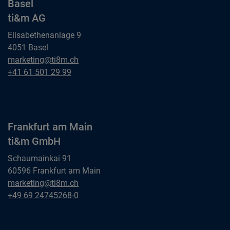
Basel
ti&m AG
Elisabethenanlage 9
4051 Basel
Basel
marketing@ti8m.ch
ti&m AG
Basel
+41 61 501 29 99
ti&m AG
Frankfurt am Main
ti&m GmbH
Schaumainkai 91
60596 Frankfurt am Main
Frankfurt am Main
marketing@ti8m.ch
ti&m GmbH
Frankfurt am Main
+49 69 24745268-0
ti&m GmbH