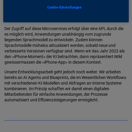
Inferencing Microservices (NIM) entwickelt. Dabei handelt es sich
Cookie-Einstellungen
um KI-Modelle, die in Containern bereitgestellt werden, optimiert für
die genutzte Hardwareplattform und mit sämtlicher erforderlicher
Software ausgestattet, um das Modell effizient zu betreiben.
Der Zugriff auf diese Microservices erfolgt über eine API, durch die
es möglich wird, Anwendungen unabhängig vom zugrunde
liegenden Sprachmodell zu entwickeln. Zudem können
Sprachmodelle mühelos aktualisiert werden, sobald neue und
verbesserte Versionen verfügbar sind. Wenn wir das Jahr 2022 als
den «iPhone-Moment» der KI betrachten, dann repräsentiert NIM
gewissermassen die «iPhone-App» in diesem Kontext.
Unsere Entwicklungsarbeit geht jedoch noch weiter. Wir arbeiten
bereits an AI Agents und Blueprints, die im Wesentlichen Workflows
mit verschiedenen KI-Modellen und Abfragen an interne Systeme
kombinieren. Im Prinzip schaffen wir damit einen digitalen
Mitarbeitenden für einfache Anwendungen, der Prozesse
automatisiert und Effizienzsteigerungen ermöglicht.