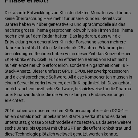
Phase erlebt?
Die rasante Entwicklung von KI in den letzten Monaten war für uns
keine Überraschung – vielmehr für unsere Kunden. Bereits vor
Jahren haben wir über generative KI und Sprachmodelle als das
nächste grosse Thema gesprochen, obwohl viele Firmen das Thema
noch nicht auf dem Radar hatten. Das lag daran, dass wir die
Entwicklung von generativer KI in der Forschung schon mehrere
Jahre unterstützt hatten. Mit mehr als 25 Jahren Erfahrung im
beschleunigten Rechnen haben wir in dieser Zeit das Konzept einer
«KI-Fabrik» entwickelt. Für den effizienten Betrieb von KI ist nicht
nur ein einzelner Chip erforderlich, sondern ein ganzheitlicher Full-
Stack-Ansatz. Dieser umfasst GPUs, CPUs, Netzwerkprozessoren
und die entsprechende Software. All diese Komponenten müssen in
einem Server integriert werden, der für KI optimiert ist. Dazu gehört
auch branchenspezifische Software, beispielsweise für die Pharma-
oder Finanzindustrie, die die Entwicklung von Endanwendungen
erleichtert.
2016 haben wir unseren ersten KI-Supercomputer – den DGX-1 –
an ein damals noch unbekanntes Start-up verkauft und es dabei
unterstützt, grosse Sprachmodelle einzusetzen. Es dauerte weitere
sechs Jahre, bis OpenAI mit ChatGPT an die Öffentlichkeit trat und
diese Technologie plötzlich weltweit genutzt werden konnte.