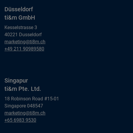
Düsseldorf
ti&m GmbH
Kesselstrasse 3
40221 Dusseldorf
Düsseldorf
marketing@ti8m.ch
ti&m GmbH
Düsseldorf
+49 211 90989580
ti&m GmbH
Singapur
ti&m Pte. Ltd.
18 Robinson Road #15-01
Singapore 048547
Singapur
marketing@ti8m.ch
ti&m Pte. Ltd.
Singapur
+65 6983 9530
ti&m Pte. Ltd.