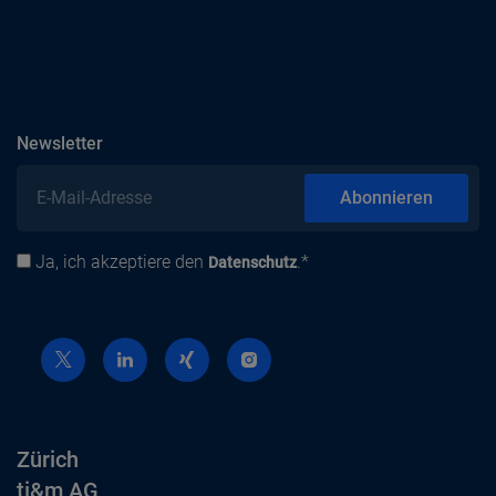
abonnieren
Newsletter
E-Mail-Adresse
Abonnieren
Ja, ich akzeptiere den
.*
Datenschutz
Datenschutz
Zürich
ti&m AG