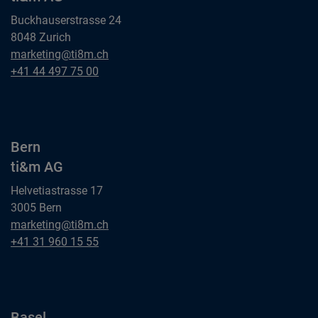
Buckhauserstrasse 24
8048 Zurich
Zürich
marketing@ti8m.ch
ti&m AG
Zürich
+41 44 497 75 00
ti&m AG
Bern
ti&m AG
Helvetiastrasse 17
3005 Bern
Bern
marketing@ti8m.ch
ti&m AG
Bern
+41 31 960 15 55
ti&m AG
Basel