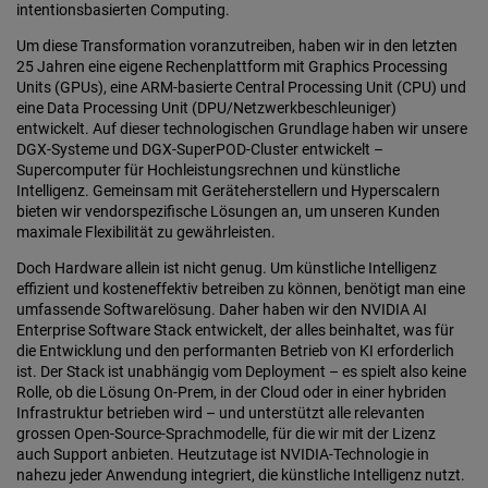
intentionsbasierten Computing.
Um diese Transformation voranzutreiben, haben wir in den letzten
25 Jahren eine eigene Rechenplattform mit Graphics Processing
Units (GPUs), eine ARM-basierte Central Processing Unit (CPU) und
eine Data Processing Unit (DPU/Netzwerkbeschleuniger)
entwickelt. Auf dieser technologischen Grundlage haben wir unsere
DGX-Systeme und DGX-SuperPOD-Cluster entwickelt –
Supercomputer für Hochleistungsrechnen und künstliche
Intelligenz. Gemeinsam mit Geräteherstellern und Hyperscalern
bieten wir vendorspezifische Lösungen an, um unseren Kunden
maximale Flexibilität zu gewährleisten.
Doch Hardware allein ist nicht genug. Um künstliche Intelligenz
effizient und kosteneffektiv betreiben zu können, benötigt man eine
umfassende Softwarelösung. Daher haben wir den NVIDIA AI
Enterprise Software Stack entwickelt, der alles beinhaltet, was für
die Entwicklung und den performanten Betrieb von KI erforderlich
ist. Der Stack ist unabhängig vom Deployment – es spielt also keine
Rolle, ob die Lösung On-Prem, in der Cloud oder in einer hybriden
Infrastruktur betrieben wird – und unterstützt alle relevanten
grossen Open-Source-Sprachmodelle, für die wir mit der Lizenz
auch Support anbieten. Heutzutage ist NVIDIA-Technologie in
nahezu jeder Anwendung integriert, die künstliche Intelligenz nutzt.