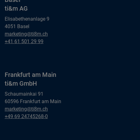
ti&m AG
Elisabethenanlage 9
4051 Basel
Basel
marketing@ti8m.ch
ti&m AG
Basel
+41 61 501 29 99
ti&m AG
Frankfurt am Main
ti&m GmbH
Schaumainkai 91
60596 Frankfurt am Main
Frankfurt am Main
marketing@ti8m.ch
ti&m GmbH
Frankfurt am Main
+49 69 24745268-0
ti&m GmbH