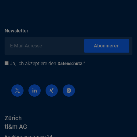
abonnieren
Newsletter
E-Mail-Adresse
Abonnieren
Ja, ich akzeptiere den
.*
Datenschutz
Datenschutz
Zürich
ti&m AG
Buckhauserstrasse 24