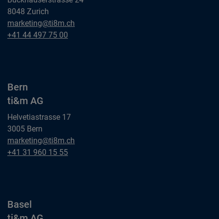
8048 Zurich
Zürich
marketing@ti8m.ch
ti&m AG
Zürich
+41 44 497 75 00
ti&m AG
Bern
ti&m AG
Helvetiastrasse 17
3005 Bern
Bern
marketing@ti8m.ch
ti&m AG
Bern
+41 31 960 15 55
ti&m AG
Basel
ti&m AG