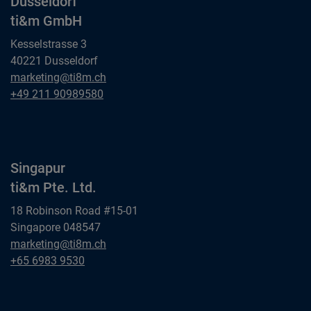
Düsseldorf
ti&m GmbH
Kesselstrasse 3
40221 Dusseldorf
Düsseldorf
marketing@ti8m.ch
ti&m GmbH
Düsseldorf
+49 211 90989580
ti&m GmbH
Singapur
ti&m Pte. Ltd.
18 Robinson Road #15-01
Singapore 048547
Singapur
marketing@ti8m.ch
ti&m Pte. Ltd.
Singapur
+65 6983 9530
ti&m Pte. Ltd.