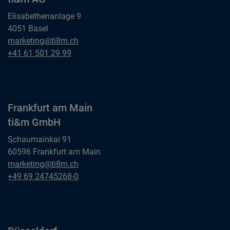
Elisabethenanlage 9
4051 Basel
Basel
marketing@ti8m.ch
ti&m AG
Basel
+41 61 501 29 99
ti&m AG
Frankfurt am Main
ti&m GmbH
Schaumainkai 91
60596 Frankfurt am Main
Frankfurt am Main
marketing@ti8m.ch
ti&m GmbH
Frankfurt am Main
+49 69 24745268-0
ti&m GmbH