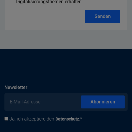
Digitalisierungsthemen erhalten.
Senden
abonnieren
Newsletter
E-Mail-Adresse
Abonnieren
Ja, ich akzeptiere den
.*
Datenschutz
Datenschutz