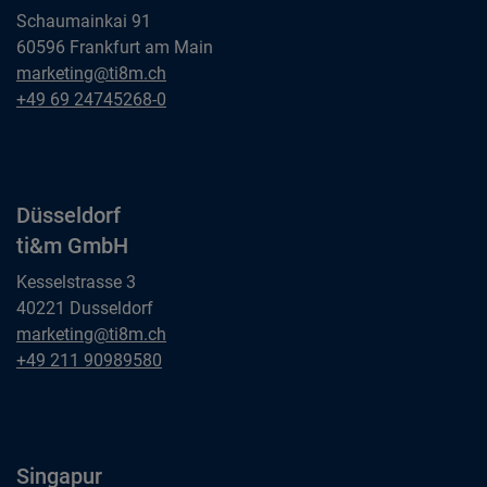
Schaumainkai 91
60596 Frankfurt am Main
Frankfurt am Main
marketing@ti8m.ch
ti&m GmbH
Frankfurt am Main
+49 69 24745268-0
ti&m GmbH
Düsseldorf
ti&m GmbH
Kesselstrasse 3
40221 Dusseldorf
Düsseldorf
marketing@ti8m.ch
ti&m GmbH
Düsseldorf
+49 211 90989580
ti&m GmbH
Singapur