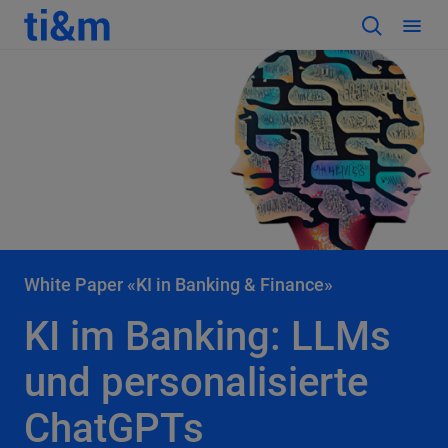
White Paper «KI in Banking & Finance»
KI im Banking: LLMs
und personalisierte
ChatGPTs