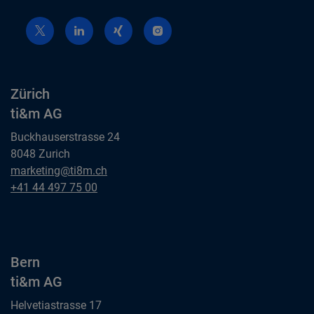
Zürich
ti&m AG
Buckhauserstrasse 24
8048 Zurich
Zürich
marketing@ti8m.ch
ti&m AG
Zürich
+41 44 497 75 00
ti&m AG
Bern
ti&m AG
Helvetiastrasse 17