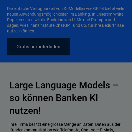
Die einfache Verfügbarkeit von KI-Modellen wie GPT-4 bietet viele
neuen Anwendungsmöglichkeiten im Banking. In unserem White
Paper erklären wir die Funktion von LLMs und Prompts und
sagen, wie Finanzinstitute ChatGPT und Co. für ihre Bedürfnisse
nutzen können.
Gratis herunterladen
Large Language Models –
so können Banken KI
nutzen!
Ihre Firma besitzt eine grosse Menge an Daten: Daten aus der
Kundenkommunikation wie Telefonate, Chat oder E-Mails,