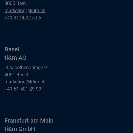
3005 Bern
Bern
marketing@ti8m.ch
ti&m AG
Bern
+41 31 960 15 55
ti&m AG
Basel
ti&m AG
Elisabethenanlage 9
4051 Basel
Basel
marketing@ti8m.ch
ti&m AG
Basel
+41 61 501 29 99
ti&m AG
Frankfurt am Main
ti&m GmbH