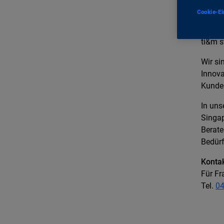
***
Cookie-Ei
Über 
ti&m s
Wir si
Innova
Kunden
In uns
Singap
Berate
Bedürf
Konta
Für Fr
Tel.
04