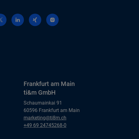
Frankfurt am Main
ti&m GmbH
Schaumainkai 91
60596 Frankfurt am Main
Frankfurt am Main
marketing@ti8m.ch
ti&m GmbH
Frankfurt am Main
+49 69 24745268-0
ti&m GmbH