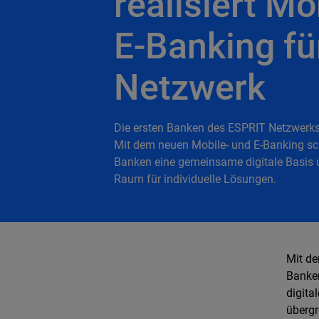
realisiert Mo
E-Banking fü
Netzwerk
Die ersten Banken des ESPRIT Netzwerks 
Mit dem neuen Mobile- und E-Banking sc
Banken eine gemeinsame digitale Basis u
Raum für individuelle Lösungen.
Mit de
Banken
digita
übergr