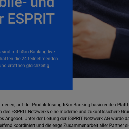
bile- und
r ESPRIT
sind mit ti&m Banking live.
haffen die 24 teilnehmenden
nd eröffnen gleichzeitig
r neuen, auf der Produktlösung ti&m Banking basierenden Plattf
 des ESPRIT Netzwerks eine moderne und zukunftssichere Grun
les Angebot. Unter der Leitung der ESPRIT Netzwerk AG wurde da
eifend koordiniert und die enge Zusammenarbeit aller Partner si