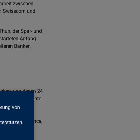
arbeit zwischen
rn Swisscom und
 Thun, der Spar- und
starteten Anfang
eiteren Banken
anken, von denen 24
ern eine effiziente
tzt bei der
erung von
istungen sowie
 die IT-Performance,
erstützen.