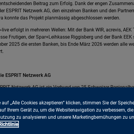
entscheidenden Beitrag zum Erfolg. Dank der engen Zusammen
der ESPRIT Netzwerk AG, den einzelnen Banken und den Partne
a konnte das Projekt planmässig abgeschlossen werden.
-live erfolgt in mehreren Wellen: Mit der Bank WIR, acrevis, AEK
sse Frutigen, der Spar+Leihkasse Riggisberg und der Bank EEK 
er 2025 die ersten Banken, bis Ende März 2026 werden alle w
t.
die ESPRIT Netzwerk AG
PRIT Netzwerk AG ist ein Verbund von 25 Schweizer Regionalb
meinsame Mobile- und E-Banking nutzen. Sie stellt ihren Mitglied
plattform bereit, fördert gemeinsame Innovationen und unterstü
 auf „Alle Cookies akzeptieren“ klicken, stimmen Sie der Speich
ung von Digitalisierungsprojekten. Durch koordinierte Dienstle
auf Ihrem Gerät zu, um die Websitenavigation zu verbessern, die
ng in Technologie, Sicherheit und Stabilität stärkt das Netzwerk
utzung zu analysieren und unsere Marketingbemühungen zu unt
ert Kosten und steigert die Wettbewerbsfähigkeit der Banken.
ichtlinie