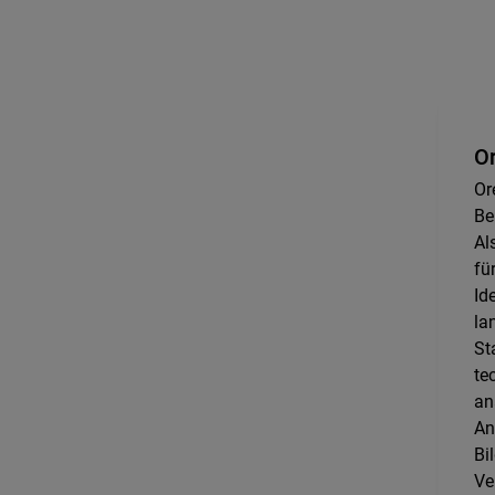
Or
Ore
Be
Al
fu
Id
la
St
te
an
An
Bi
Ve