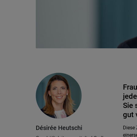
Frau
jede
Sie 
gut 
Désirée Heutschi
Diese 
einers