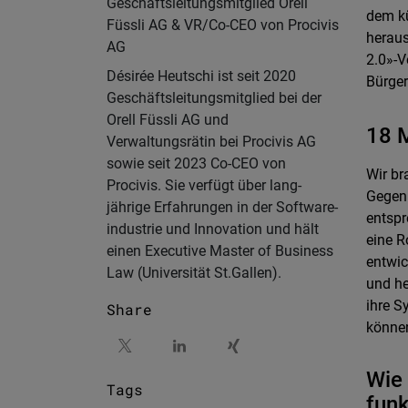
Geschäftsleitungsmitglied Orell
dem ku
Füssli AG & VR/Co-CEO von Procivis
heraus
AG
2.0»-V
Désirée Heutschi ist seit 2020
Bürge
Geschäftsleitungsmitglied bei der
Orell Füssli AG und
18 M
Verwaltungsrätin bei Procivis AG
sowie seit 2023 Co-CEO von
Wir br
Procivis. Sie verfügt über lang-
Gegenu
jährige Erfahrungen in der Software-
entspr
industrie und Innovation und hält
eine R
einen Executive Master of Business
entwic
Law (Universität St.Gallen).
und he
ihre S
Share
könne
Wie 
Tags
funk