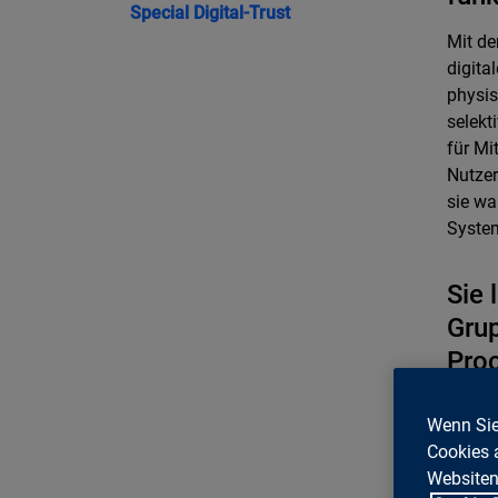
Special
Digital-Trust
Mit de
digita
physis
selekt
für M
Nutzer
sie wa
System
Sie 
Gru
Proc
digi
Rol
Wenn Sie
Cookies 
Eines 
Websiten