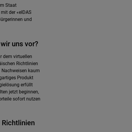
vom Staat
U mit der «eIDAS
Bürgerinnen und
 wir uns vor?
r dem virtuellen
ischen Richtlinien
und Nachweisen kaum
igartiges Produkt
elösung erfüllt
en jetzt beginnen,
orteile sofort nutzen
Richtlinien