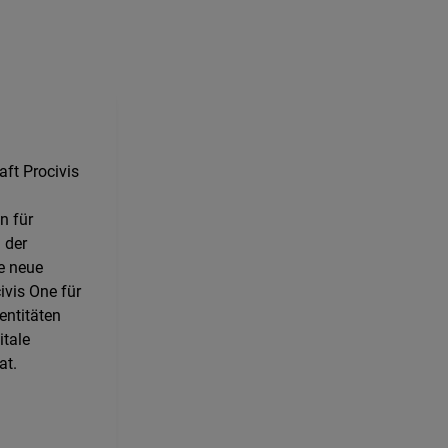
aft Procivis
 für
n der
e neue
vis One für
dentitäten
itale
at.