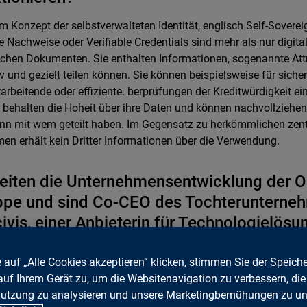
m Konzept der selbstverwalteten Identität, englisch Self-Soverei
le Nachweise oder Verifiable Credentials sind mehr als nur digit
chen Dokumenten. Sie enthalten Informationen, sogenannte Attri
iv und gezielt teilen können. Sie können beispielsweise für sich
itarbeitende oder effiziente. berprüfungen der Kreditwürdigkeit e
 behalten die Hoheit über ihre Daten und können nachvollziehen
nn mit wem geteilt haben. Im Gegensatz zu herkömmlichen zent
en erhält kein Dritter Informationen über die Verwendung.
leiten die Unternehmensentwicklung der Ore
ppe und sind Co-CEO des Tochterunterne
ivis, einer Anbieterin für Technologielösun
tale Identitäten und Nachweise. Wie pass
len zusammen?
 auf „Alle Cookies akzeptieren“ klicken, stimmen Sie der Speich
auf Ihrem Gerät zu, um die Websitenavigation zu verbessern, die
der Kerngeschäfte von Orell Füssli ist Sicherheit. Wir sind langjä
utzung zu analysieren und unsere Marketingbemühungen zu unt