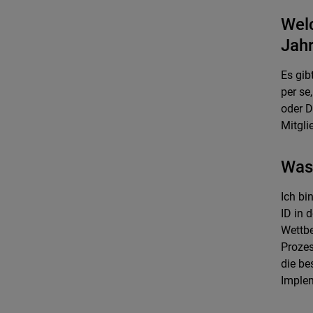
Wel
Jahr
Es gib
per se
oder D
Mitgli
Was 
Ich bi
ID in 
Wettbe
Prozes
die be
Implem