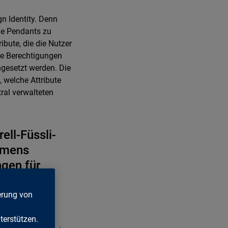
gn Identity. Denn
ale Pendants zu
bute, die die Nutzer
ere Berechtigungen
ingesetzt werden. Die
, welche Attribute
ral verwalteten
ll-Füssli-
hmens
gen für
en diese
erung von
hrige
erstützen.