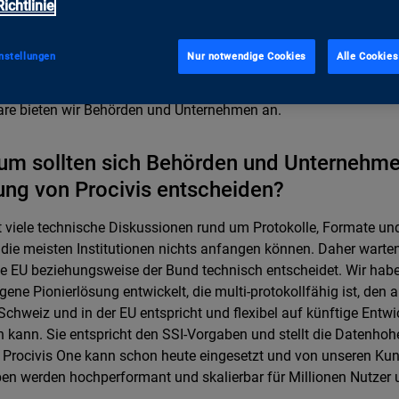
uenspartnerin von Staaten in der Herstellung physischer Vertr
ichtlinie
ten, dem Schweizer Pass und Führerausweisen. Procivis ergän
le Identitäten und Nachweise. Wir haben eine neue zukunftswei
nstellungen
Nur notwendige Cookies
Alle Cookies
relösung entwickelt, über die Nachweise wie eine E-ID, ein digit
ndere digitale Nachweise ausgestellt, geprüft und gespeichert 
re bieten wir Behörden und Unternehmen an.
m sollten sich Behörden und Unternehmen
ng von Procivis entscheiden?
t viele technische Diskussionen rund um Protokolle, Formate un
die meisten Institutionen nichts anfangen können. Daher warten
ie EU beziehungsweise der Bund technisch entscheidet. Wir habe
igene Pionierlösung entwickelt, die multi-protokollfähig ist, den 
 Schweiz und in der EU entspricht und flexibel auf künftige Ent
 kann. Sie entspricht den SSI-Vorgaben und stellt die Datenhohe
. Procivis One kann schon heute eingesetzt und von unseren Ku
ben werden hochperformant und skalierbar für Millionen Nutzer