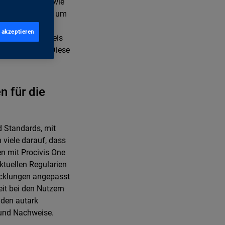
auensdokumente wie
zt das Portfolio um
sende
 akzeptieren
aler Führerausweis
werden können. Diese
 für die
d Standards, mit
 viele darauf, dass
n mit Procivis One
aktuellen Regularien
wicklungen angepasst
it bei den Nutzern
nden autark
 und Nachweise.