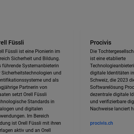
ell Füssli
Procivis
ll Füssli ist eine Pionierin im
Die Tochtergesellsch
reich Sicherheit und Bildung.
ist eine etablierte
s führende Systemanbieterin
Technologieanbieterin
̈r Sicherheitstechnologien und
digitale Identitäten i
entifikationssysteme und als
Schweiz, die 2023 di
ngjährige Partnerin von
Softwarelösung Proci
aaten setzt Orell Füssli
dezentrale digitale I
chnologische Standards in
und verifizierbare dig
alogen und digitalen
Nachweise lanciert h
wendungen. Im Bereich
ldung ist Orell Füssli mit ihren
procivis.ch
rlagen aktiv und an Orell