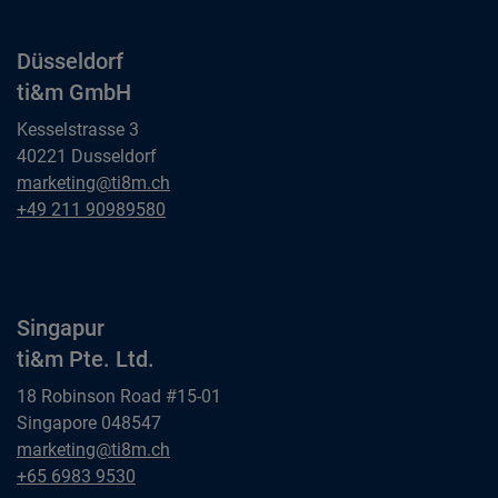
Düsseldorf
ti&m GmbH
Kesselstrasse 3
40221 Dusseldorf
Düsseldorf
marketing@ti8m.ch
ti&m GmbH
Düsseldorf
+49 211 90989580
ti&m GmbH
Singapur
ti&m Pte. Ltd.
18 Robinson Road #15-01
Singapore 048547
Singapur
marketing@ti8m.ch
ti&m Pte. Ltd.
Singapur
+65 6983 9530