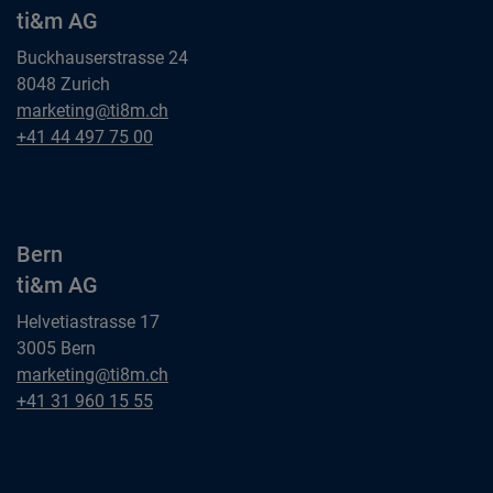
ti&m AG
Buckhauserstrasse 24
8048 Zurich
Zürich
marketing@ti8m.ch
ti&m AG
Zürich
+41 44 497 75 00
ti&m AG
Bern
ti&m AG
Helvetiastrasse 17
3005 Bern
Bern
marketing@ti8m.ch
ti&m AG
Bern
+41 31 960 15 55
ti&m AG