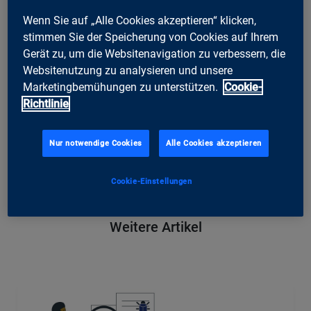
haben wir potenziell 140’000 Quellen für innovative Ideen. Schaffen
wir gemeinsam mit Miliz und Militärverwaltung sowie mit
Wenn Sie auf „Alle Cookies akzeptieren“ klicken,
Wissenschaft und Wirtschaft eine Umgebung, in der wir dieses
stimmen Sie der Speicherung von Cookies auf Ihrem
Potenzial nutzen können!
Gerät zu, um die Websitenavigation zu verbessern, die
Websitenutzung zu analysieren und unsere
Marketingbemühungen zu unterstützen.
Cookie-
ti&m special E-Government
Wie steht es um die digitale Transformation des Service public? In
Richtlinie
unserem Magazin ti&m special haben wir bei weiteren
Digitalisierungsexpertinnen und -experten aus Politik und
Verwaltung nachgefragt.
Zum Download
Nur notwendige Cookies
Alle Cookies akzeptieren
Cookie-Einstellungen
Weitere Artikel