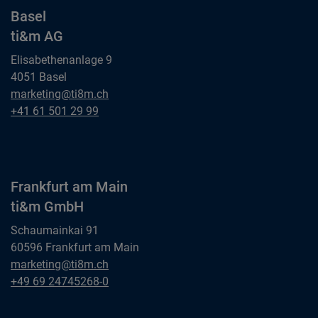
Basel
ti&m AG
Elisabethenanlage 9
4051 Basel
Basel
marketing@ti8m.ch
ti&m AG
Basel
+41 61 501 29 99
ti&m AG
Frankfurt am Main
ti&m GmbH
Schaumainkai 91
60596 Frankfurt am Main
Frankfurt am Main
marketing@ti8m.ch
ti&m GmbH
Frankfurt am Main
+49 69 24745268-0
ti&m GmbH