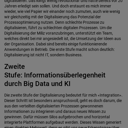
digitalisieren. Das klingt wenig revolutionär und hätte bereits vor 20
Jahren erledigt sein sollen. Und doch erstaunt es mich immer
wieder, wie viel Papier wir einander noch zumuten, auch wie wenig
wir gleichzeitig mit der Digitalisierung das Potenzial der
Prozessoptimierung nutzen. Denn schlechte Prozesse zu
digitalisieren, führt zu schlechten digitalen Prozessen. Um die
Digitalisierung der Miliz voranzubringen, unterstützt ein Team,
welches direkt bei mir angesiedelt ist, die Umsetzung der Ideen aus
der Organisation. Dabei sind bereits einige funktionierende
Anwendungen in Betrieb. Die erste Stufe macht schon deutlich:
Digitalisierung ist nicht IT, sondern Business.
Zweite
Stufe: Informationsüberlegenheit
durch Big Data und KI
Die zweite Stufe der Digitalisierung bedeutet für mich «Integration».
Dieser Schritt ist besonders anspruchsvoll, geht es doch darum, die
aus den verteilten digitalisierten Prozessen gewonnenen
Informationen zu integrieren und daraus neues Wissen zu
gewinnen. Dafür müssen Silos aufgebrochen und horizontal
integrierte Plattformen aufgebaut werden. Dieses Wissen generiert
einen direkten Mehrwert, denn es gibt uns neue Erkenntnisse über