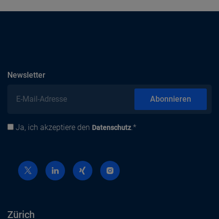
abonnieren
Newsletter
E-Mail-Adresse
Abonnieren
Ja, ich akzeptiere den
.*
Datenschutz
Datenschutz
Zürich