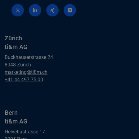
Zürich
ti&m AG
Buckhauserstrasse 24
8048 Zurich
Zürich
marketing@ti8m.ch
ti&m AG
Zürich
+41 44 497 75 00
ti&m AG
Bern
ti&m AG
Helvetiastrasse 17