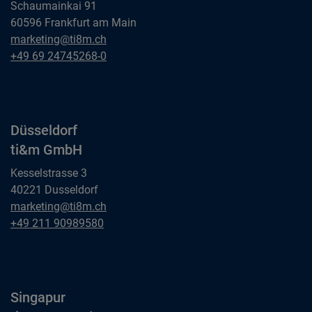
Schaumainkai 91
60596 Frankfurt am Main
Frankfurt am Main
marketing@ti8m.ch
ti&m GmbH
Frankfurt am Main
+49 69 24745268-0
ti&m GmbH
Düsseldorf
ti&m GmbH
Kesselstrasse 3
40221 Dusseldorf
Düsseldorf
marketing@ti8m.ch
ti&m GmbH
Düsseldorf
+49 211 90989580
ti&m GmbH
Singapur