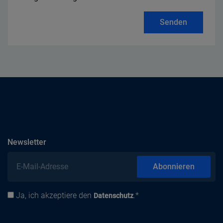
Senden
abonnieren
Newsletter
E-Mail-Adresse
Abonnieren
Ja, ich akzeptiere den
.*
Datenschutz
Datenschutz