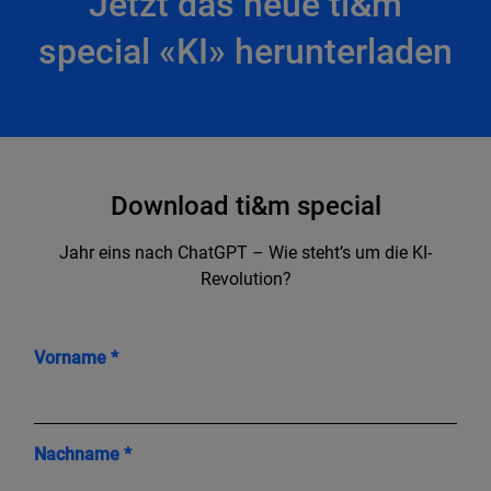
Jetzt das neue ti&m
special «KI» herunterladen
Download ti&m special
Jahr eins nach ChatGPT – Wie steht’s um die KI-
Revolution?
Vorname *
Nachname *