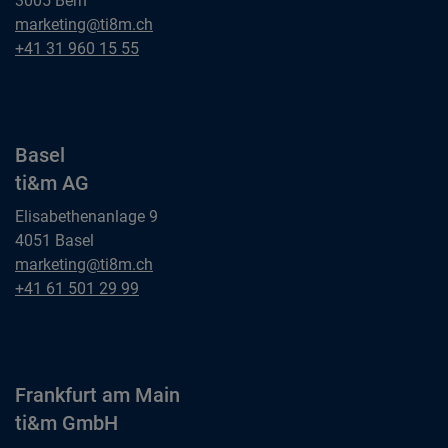
3005 Bern
Bern
marketing@ti8m.ch
ti&m AG
Bern
+41 31 960 15 55
ti&m AG
Basel
ti&m AG
Elisabethenanlage 9
4051 Basel
Basel
marketing@ti8m.ch
ti&m AG
Basel
+41 61 501 29 99
ti&m AG
Frankfurt am Main
ti&m GmbH