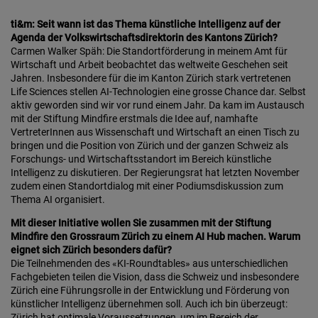
ti&m: Seit wann ist das Thema künstliche Intelligenz auf der
Agenda der Volkswirtschaftsdirektorin des Kantons Zürich?
Carmen Walker Späh: Die Standortförderung in meinem Amt für
Wirtschaft und Arbeit beobachtet das weltweite Geschehen seit
Jahren. Insbesondere für die im Kanton Zürich stark vertretenen
Life Sciences stellen AI-Technologien eine grosse Chance dar. Selbst
aktiv geworden sind​ wir vor rund einem Jahr. Da kam im Austausch
mit der Stiftung Mindfire erstmals die Idee auf, namhafte
VertreterInnen aus Wissenschaft und Wirtschaft an einen Tisch zu
bringen und die Position von Zürich und der ganzen Schweiz als
Forschungs- und Wirtschaftsstandort im Bereich künstliche
Intelligenz zu diskutieren. Der Regierungsrat hat letzten November
zudem einen Standortdialog mit einer Podiumsdiskussion zum
Thema AI organisiert.
Mit dieser Initiative wollen Sie zusammen mit der Stiftung
Mindfire den Grossraum Zürich zu einem AI Hub machen. Warum
eignet sich Zürich besonders dafür?
Die Teilnehmenden des «KI-Roundtables» aus unterschiedlichen
Fachgebieten teilen die Vision, dass die Schweiz und insbesondere
Zürich eine Führungsrolle in der Entwicklung und Förderung von
künstlicher Intelligenz übernehmen soll. Auch ich bin überzeugt:
Zürich hat optimale Voraussetzungen, um im Bereich der