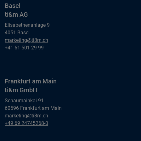
Basel
ti&m AG
Elisabethenanlage 9
4051 Basel
Basel
marketing@ti8m.ch
ti&m AG
Basel
+41 61 501 29 99
ti&m AG
Frankfurt am Main
ti&m GmbH
Schaumainkai 91
60596 Frankfurt am Main
Frankfurt am Main
marketing@ti8m.ch
ti&m GmbH
Frankfurt am Main
+49 69 24745268-0
ti&m GmbH