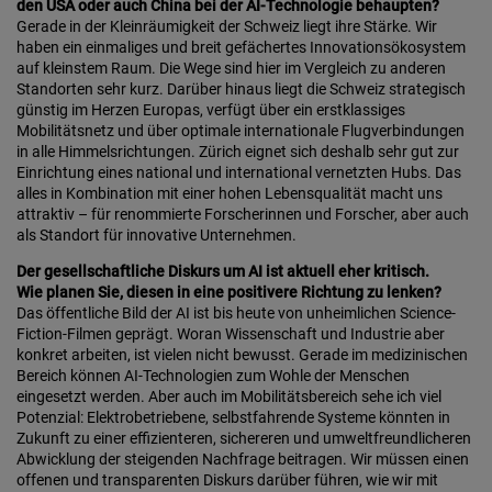
den USA oder auch China bei der AI-Technologie behaupten?
Gerade in der Kleinräumigkeit der Schweiz liegt ihre Stärke. Wir
haben ein einmaliges und breit gefächertes Innovationsökosystem
auf kleinstem Raum. Die Wege sind hier im Vergleich zu anderen
Standorten sehr kurz. Darüber hinaus liegt die Schweiz strategisch
günstig im Herzen Europas, verfügt über ein erstklassiges
Mobilitätsnetz und über optimale internationale Flugverbindungen
in alle Himmelsrichtungen. Zürich eignet sich deshalb sehr gut zur
Einrichtung eines national und international vernetzten Hubs. Das
alles in Kombination mit einer hohen Lebensqualität macht uns
attraktiv – für renommierte Forscherinnen und Forscher, aber auch
als Standort für innovative Unternehmen.
Der gesellschaftliche Diskurs um AI ist aktuell eher kritisch.
Wie planen Sie, diesen in eine positivere Richtung zu lenken?
Das öffentliche Bild der AI ist bis heute von unheimlichen Science-
Fiction-Filmen geprägt. Woran Wissenschaft und Industrie aber
konkret arbeiten, ist vielen nicht bewusst. Gerade im medizinischen
Bereich können AI-Technologien zum Wohle der Menschen
eingesetzt werden. Aber auch im Mobilitätsbereich sehe ich viel
Potenzial: Elektrobetriebene, selbstfahrende Systeme könnten in
Zukunft zu einer effizienteren, sichereren und umweltfreundlicheren
Abwicklung der steigenden Nachfrage beitragen. Wir müssen einen
offenen und transparenten Diskurs darüber führen, wie wir mit