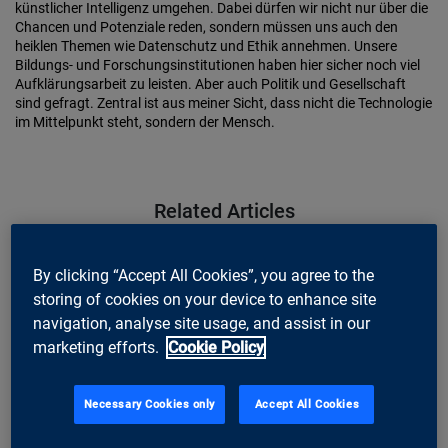
künstlicher Intelligenz umgehen. Dabei dürfen wir nicht nur über die
Chancen und Potenziale reden, sondern müssen uns auch den
heiklen Themen wie Datenschutz und Ethik annehmen. Unsere
Bildungs- und Forschungsinstitutionen haben hier sicher noch viel
Aufklärungsarbeit zu leisten. Aber auch Politik und Gesellschaft
sind gefragt. Zentral ist aus meiner Sicht, dass nicht die Technologie
im Mittelpunkt steht, sondern der Mensch.
Related Articles
By clicking “Accept All Cookies”, you agree to the
storing of cookies on your device to enhance site
navigation, analyse site usage, and assist in our
marketing efforts.
Cookie Policy
Necessary Cookies only
Accept All Cookies