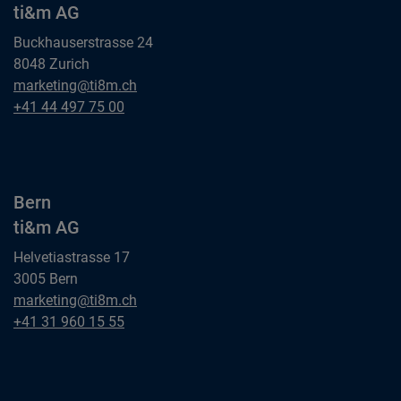
ti&m AG
Buckhauserstrasse 24
8048 Zurich
Zurich
marketing@ti8m.ch
ti&m AG
Zurich
+41 44 497 75 00
ti&m AG
Bern
ti&m AG
Helvetiastrasse 17
3005 Bern
Bern
marketing@ti8m.ch
ti&m AG
Bern
+41 31 960 15 55
ti&m AG