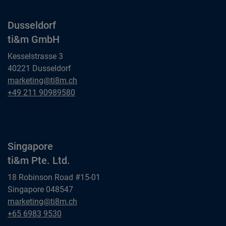
Dusseldorf
ti&m GmbH
Kesselstrasse 3
40221 Dusseldorf
Dusseldorf
marketing@ti8m.ch
ti&m GmbH
Dusseldorf
+49 211 90989580
ti&m GmbH
Singapore
ti&m Pte. Ltd.
18 Robinson Road #15-01
Singapore 048547
Singapore
marketing@ti8m.ch
ti&m Pte. Ltd.
Singapore
+65 6983 9530
ti&m Pte. Ltd.