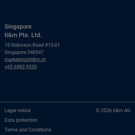
ti&m GmbH
Singapore
ti&m Pte. Ltd.
18 Robinson Road #15-01
Singapore 048547
Singapore
marketing@ti8m.ch
ti&m Pte. Ltd.
Singapore
+65 6983 9530
ti&m Pte. Ltd.
Legal notice
© 2026 ti&m AG
Data protection
Terms and Conditions