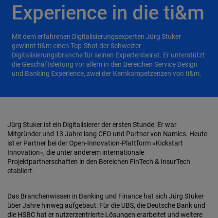
Experience in die ti&m
Mit dem erfahrenen Digitalisierungsexperten Jürg Stuker
gewinnt ti&m einen Top-Shot der Schweizer
Digitalisierungsbranche für seinen Expertenbeirat. Er unterstützt
die Geschäftsleitung vor allem in den Bereichen Service Design
und Banking Experience, zwei der Kernkompetzenzen von ti&m.
Jürg Stuker ist ein Digitalisierer der ersten Stunde: Er war
Mitgründer und 13 Jahre lang CEO und Partner von Namics. Heute
ist er Partner bei der Open-Innovation-Plattform «Kickstart
Innovation», die unter anderem internationale
Projektpartnerschaften in den Bereichen FinTech & InsurTech
etabliert.
Das Branchenwissen in Banking und Finance hat sich Jürg Stuker
über Jahre hinweg aufgebaut: Für die UBS, die Deutsche Bank und
die HSBC hat er nutzerzentrierte Lösungen erarbeitet und weitere