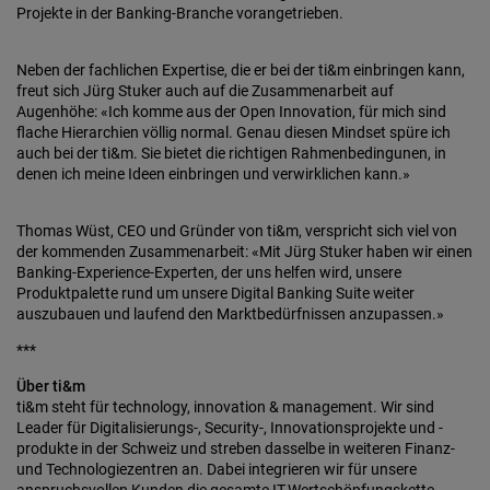
Projekte in der Banking-Branche vorangetrieben.
Neben der fachlichen Expertise, die er bei der ti&m einbringen kann,
freut sich Jürg Stuker auch auf die Zusammenarbeit auf
Augenhöhe: «Ich komme aus der Open Innovation, für mich sind
flache Hierarchien völlig normal. Genau diesen Mindset spüre ich
auch bei der ti&m. Sie bietet die richtigen Rahmenbedingunen, in
denen ich meine Ideen einbringen und verwirklichen kann.»
Thomas Wüst, CEO und Gründer von ti&m, verspricht sich viel von
der kommenden Zusammenarbeit: «Mit Jürg Stuker haben wir einen
Banking-Experience-Experten, der uns helfen wird, unsere
Produktpalette rund um unsere Digital Banking Suite weiter
auszubauen und laufend den Marktbedürfnissen anzupassen.»
***
Über ti&m
ti&m steht für technology, innovation & management. Wir sind
Leader für Digitalisierungs-, Security-, Innovationsprojekte und -
produkte in der Schweiz und streben dasselbe in weiteren Finanz-
und Technologiezentren an. Dabei integrieren wir für unsere