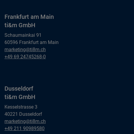
Frankfurt am Main
ti&m GmbH
Schaumainkai 91
60596 Frankfurt am Main
Frankfurt am Main
marketing@ti8m.ch
ti&m GmbH
Frankfurt am Main
+49 69 24745268-0
ti&m GmbH
Dusseldorf
ti&m GmbH
Kesselstrasse 3
40221 Dusseldorf
Dusseldorf
marketing@ti8m.ch
ti&m GmbH
Dusseldorf
+49 211 90989580