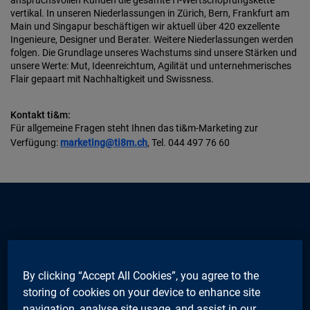
anspruchsvollen Kunden die gesamte IT-Wertschöpfungskette
vertikal. In unseren Niederlassungen in Zürich, Bern, Frankfurt am
Main und Singapur beschäftigen wir aktuell über 420 exzellente
Ingenieure, Designer und Berater. Weitere Niederlassungen werden
folgen. Die Grundlage unseres Wachstums sind unsere Stärken und
unsere Werte: Mut, Ideenreichtum, Agilität und unternehmerisches
Flair gepaart mit Nachhaltigkeit und Swissness.
Kontakt ti&m:
Für allgemeine Fragen steht Ihnen das ti&m-Marketing zur
Verfügung:
marketing@ti8m.ch
, Tel. 044 497 76 60
subscribe
Newsletter
By clicking “Accept All Cookies”, you agree to the
storing of cookies on your device to enhance site
Email address
Subscribe
navigation, analyse site usage, and assist in our