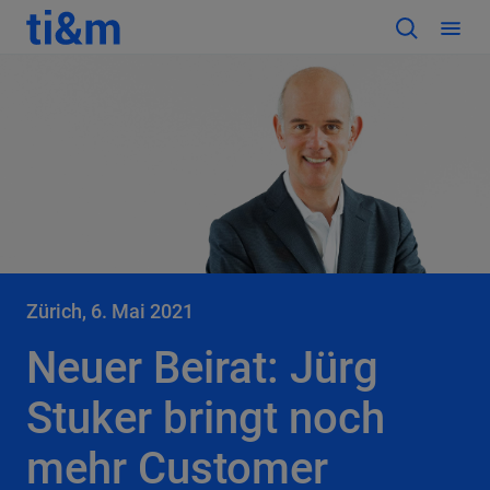
Zürich, 6. Mai 2021
Neuer Beirat: Jürg
Stuker bringt noch
mehr Customer