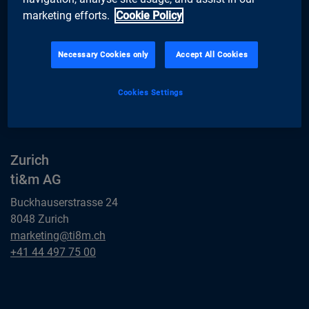
marketing efforts.
Cookie Policy
Yes, I accept the
.*
Privacy policy
privacy policy
Necessary Cookies only
Accept All Cookies
Cookies Settings
Zurich
ti&m AG
Buckhauserstrasse 24
8048 Zurich
Zurich
marketing@ti8m.ch
ti&m AG
Zurich
+41 44 497 75 00
ti&m AG