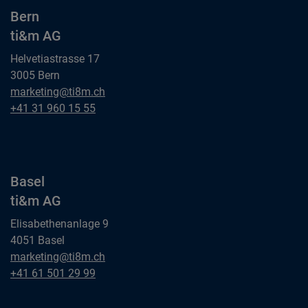
Bern
ti&m AG
Helvetiastrasse 17
3005 Bern
Bern
marketing@ti8m.ch
ti&m AG
Bern
+41 31 960 15 55
ti&m AG
Basel
ti&m AG
Elisabethenanlage 9
4051 Basel
Basel
marketing@ti8m.ch
ti&m AG
Basel
+41 61 501 29 99
ti&m AG